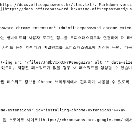
면이 표시됩니다.

<figure><img src="/files/95aALEX2CdufNsBHKD2F" alt=""><figcaption><p>마스터 비밀번호를 입력하고 OfficePassword에 로그인을 합니다.</p></figcaption></figure>

4. 마스터 비밀번호를 입력한 뒤 **잠금 해제** 또는 **확인** 버튼을 클릭합니다.
5. 마스터 비밀번호 인증이 완료되면 OfficePassword에 저장된 패스워드 정보를 Chrome 확장 프로그램에서 사용할 수 있습니다.

<figure><img src="/files/8aU5PoRdJ07XRD0tlry8" alt=""><figcaption><p>OfficePassword에 로그인한 화면</p></figcaption></figure>

{% hint style="info" %}
OfficePassword 계정 로그인과 마스터 비밀번호 입력은 서로 다른 단계입니다. **계정 로그인**은 사용자가 OfficePassword 서비스에 접근할 수 있는지 확인하는 과정이고, **마스터 비밀번호 입력**은 저장된 패스워드 정보를 복호화하여 사용할 수 있도록 잠금을 해제하는 과정입니다.
{% endhint %}

***

### OfficePassword 웹 앱 화면 확인하기 <a href="#check-the-officepassword-web-app-screen" id="check-the-officepassword-web-app-screen"></a>

로그인과 마스터 비밀번호 잠금 해제가 완료되면 OfficePassword 웹 앱 화면으로 이동합니다.

OfficePassword 웹 앱에서는 저장된 패스워드 목록을 확인할 수 있습니다. 왼쪽 메뉴에서 전체 패스워드, 내 패스워드, 즐겨찾기, 만료 항목 등을 확인할 수 있으며, 상단 검색창을 통해 필요한 패스워드를 찾을 수 있습니다.

패스워드 항목은 카드 형태로 표시됩니다. 각 카드에는 사이트 이름, URL, 아이콘, 공유 사용자 정보 등이 표시될 수 있습니다.

{% hint style="info" %}
Chrome 확장 프로그램은 현재 브라우저에서 열려 있는 웹사이트와 OfficePassword에 저장된 패스워드 레코드를 연결하여 보여 줍니다. 전체 패스워드 관리가 필요한 경우에는 확장 프로그램 상단의 바로가기 아이콘을 클릭하여 OfficePassword 웹 앱으로 이동할 수 있습니다.
{% endhint %}

***

### 확장 프로그램 기본 화면 이해하기 <a href="#understanding-the-extension-default-screen" id="understanding-the-extension-default-screen"></a>

로그인 후 Chrome 오른쪽 위의 OfficePassword 아이콘을 클릭하면 확장 프로그램 창이 열립니다.

<figure><img src="/files/X72PiRJQYUdZJ2rxKk7n" alt="" width="358"><figcaption><p>확장 프로그램 아이콘을 누르면 현재 창의 접속 정보를 보여줍니다.</p></figcaption></figure>

* 확장 프로그램 상단에는 **OfficePassword 로고(**<img src="/files/BiMCfFkVQ8vssRK6CSKa" alt="" data-size="line">**)**&#xC640; **서비스 이름(OfficePassword)**&#xC774; 표시됩니다. 서비스 이름 옆의 **바로가기 아이콘(**<img src="/files/Ms6XoNDdcU2jqmfT9tO0" alt="" data-size="line">**)**&#xC744; 클릭하면 **OfficePassword 웹 앱**으로 이동할 수 있습니다.
* 상단 오른쪽에는 현재 로그인한 사용자의 프로필 사진이 표시됩니다. 프로필 사진을 클릭하면 **환경설정**과 **로그아웃** 메뉴를 사용할 수 있습니다.

<figure><img src="/files/BHcbjsvsos4ZUMeuxb25" alt="" width="354"><figcaption><p>설정과 로그아웃 메뉴</p></figcaption></figure>

* 확장 프로그램 본문에는 **검색창**과 2개의 **탭**이 표시됩니다.
  * **현재 페이지** 탭은 지금 열려 있는 웹사이트와 관련된 패스워드 레코드를 보여 줍니다.
  * **즐겨찾기** 탭은 OfficePassword에서 즐겨찾기로 지정한 패스워드를 보여 줍니다.

검색창에서는 저장된 패스워드 항목을 검색할 수 있습니다.

{% hint style="info" %}
로그인 페이지에서 OfficePassword 아이콘을 클릭하면 먼저 **현재 페이지** 탭을 확인하세요. 현재 사이트와 연결된 패스워드가 저장되어 있으면 해당 항목이 바로 표시됩니다.
{% endhint %}

***

### 현재 페이지에 저장된 패스워드가 있는 경우 <a href="#if-there-is-a-password-saved-on-the-current-page" id="if-there-is-a-password-saved-on-the-current-page"></a>

현재 접속한 웹사이트의 URL과 일치하거나 관련된 패스워드 레코드가 OfficePassword에 저장되어 있으면, 확장 프로그램의 **현재 페이지** 탭에 해당 패스워드 항목이 표시됩니다.

예를 들어 Naver, Zendesk, 그룹웨어, 업무용 포털 등 특정 사이트의 로그인 정보가 OfficePassword에 저장되어 있다면, 해당 사이트에 접속한 상태에서 확장 프로그램을 열었을 때 관련 계정이 표시됩니다.

패스워드 항목을 클릭하면 상세 정보가 펼쳐집니다.

<figure><img src="/files/z5nrWMvJ9bdW3bpQDKsT" alt="" width="358"><figcaption><p>현재페이지의 패스워드가 저장된 정보를 누르면 상세정보가 열립니다.</p></figcaption></figure>

상세 화면에서는 다음 정보를 확인할 수 있습니다.

* URL
* ID
* PW

비밀번호는 기본적으로 점 형태로 가려져 표시됩니다. 필요한 경우 보기 아이콘(![](/files/NpNH4zd9eb5nJxG44ye9))을 클릭하여 비밀번호를 확인할 수 있습니다.

ID 옆의 복사 아이콘(<img src="/files/GV9UL0ihhv2DjRjxPUM7" alt="" data-size="line">)을 클릭하면 아이디를 클립보드에 복사할 수 있습니다. URL 옆의 바로가기 아이콘(<img src="/files/lYhH9JdG6PSAo1NVtxIi" alt="" data-size="line">)을 클릭하면 해당 사이트로 이동할 수 있습니다.

{% hint style="danger" %}
비밀번호 보기 기능은 주변에 다른 사람이 없는 안전한 환경에서만 사용하세요. 비밀번호를 확인한 뒤에는 다시 숨김 상태로 전환하는 것이 좋습니