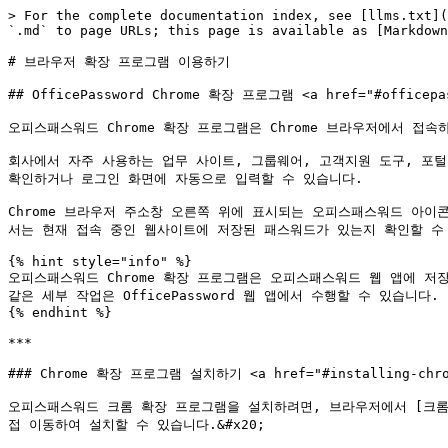
> For the complete documentation index, see [llms.txt](https://docs.officepassword.kr/llms.txt). Markdown versions of documentation pages are available by appending `.md` to page URLs; this page is available as [Markdown](https://docs.officepassword.kr/using-officepassword/using-browser-extensions.md).

# 브라우저 확장 프로그램 이용하기

## OfficePassword Chrome 확장 프로그램 <a href="#officepassword-chrome-extension" id="officepassword-chrome-extension"></a>

오피스패스워드 Chrome 확장 프로그램은 Chrome 브라우저에서 접속하는 웹사이트의 사용자 로그인 정보를 오피스패스워드와 연결하여 더 빠르고 안전하게 사용할 수 있도록 도와주는 도구입니다.

회사에서 자주 사용하는 업무 사이트, 그룹웨어, 고객지원 도구, 포털 사이트 등의 아이디와 비밀번호를 오피스패스워드에 저장해 두면, 다음에 해당 사이트에 접속했을 때 확장 프로그램을 통해 저장된 계정을 확인하거나 로그인 화면에 자동으로 입력할 수 있습니다.

Chrome 브라우저 주소창 오른쪽 위에 표시되는 오피스패스워드 아이콘(<img src="/files/Jh8bVxxKCPrR0ewgWZYo" alt="" data-size="line">)을 클릭하면 작은 확장 프로그램 창이 열립니다. 이 창에서는 현재 접속 중인 웹사이트에 저장된 패스워드가 있는지 확인할 수 있으며, 저장된 패스워드가 없을 경우 새 패스워드를 생성할 수 있습니다.

{% hint style="info" %}
오피스패스워드 Chrome 확장 프로그램은 오피스패스워드 웹 앱에 저장된 패스워드 정보를 Chrome 브라우저에서 편리하게 사용할 수 있도록 연결해 주는 보조 도구입니다. 패스워드의 생성, 수정, 공유, 관리와 같은 세부 작업은 OfficePassword 웹 앱에서 수행할 수 있습니다.
{% endhint %}

***

### Chrome 확장 프로그램 설치하기 <a href="#installing-chrome-extensions" id="installing-chrome-extensions"></a>

오피스패스워드 크롬 확장 프로그램을 설치하려면, 브라우저에서 [크롬 웹 스토어로 사이트](https://chromewebstore.google.com/)에서 **OfficePassword**를 검색해서 설치하거나 아래 링크를 통해 직접 이동하여 설치할 수 있습니다.&#x20;

[**오피스패스워드 크롬 확장 프로그램 설치 링크**](https://chromewebstore.google.com/detail/officepassword/gdnfdmibnobmbelpfnkggljloodffmph?hl=ko\&utm_source=ext_sidebar)

<figure><img src="/files/nfcKN2mljOIIuznK4fFJ" alt=""><figcaption><p>OfficePassword 크롬 확장 프로그램 설치 페이지 화면</p></figcaption></figure>

{% hint style="warning" %}
크롬 웹 스토어에서 OfficePassword를 검색할 때는 영어로 검색해야 합니다.&#x20;
{% endhint %}

1. OfficePassword 확장 프로그램 페이지에 접속하면 오른쪽 위의 **Chrome에 추가** 버튼을 클릭합니다.
2. Chrome에서 확장 프로그램 추가 여부를 확인하는 창이 표시됩니다. 이 창에는 OfficePassword 확장 프로그램이 사용할 권한이 함께 표시됩니다. 권한 내용을 확인한 뒤 **확장 프로그램 추가**를 클릭합니다.

<figure><img src="/files/GN5gcQ3NgTWqiOGw8FDD" alt=""><figcaption><p>확장 프로그램 추가 버튼을 눌러 설치합니다.</p></figcaption></figure>

3. 설치가 완료되면 Chrome 브라우저 주소창 오른쪽 확장 프로그램 영역에 OfficePassword 아이콘(<img src="/files/gDHTdjNNVMWLFeuxT5c7" alt="" data-size="line">)이 추가됩니다.&#x20;

{% hint style="info" %}
설치 확인 창에 “모든 웹사이트에 있는 전체 내 데이터 읽기 및 변경”과 같은 권한 안내가 표시될 수 있습니다. 이 권한은 사용자가 접속한 사이트의 로그인 페이지의 아이디·비밀번호 입력란을 감지하고, 사용자가 선택한 패스워드 정보를 입력란에 채워 넣기 위해 필요합니다.
{% endhint %}

{% hint style="warning" %}
**OfficePassword 아이콘이 Chrome 오른쪽 확장 프로그램 영역에 보이지 않는 경우**, **Chrome의 확장 프로그램 메뉴에서 OfficePassword를 고정하세요.** 아이콘을 고정해 두면 로그인 페이지에서 더 빠르게 확장 프로그램을 열 수 있습니다.

<p align="center"><img src="/files/hoPlkFpzZVO7e6sPTbMH" alt="" data-size="original"></p>

{% endhint %}

***

### 처음 실행하기 <a href="#first-run" id="first-run"></a>

설치 후 Chrome 오른쪽 위의 **OfficePassword 아이콘**을 클릭합니다.

1. 처음 실행하면 “OfficePassword에 오신 것을 환영합니다” 화면이 표시됩니다. 이 화면에서 **오피스넥스트 계정으로 로그인**을 클릭합니다.

<figure><img src="/files/VWykGFjZ53EB3TEtK3bi" alt="" width="357"><figcaption><p>오피스패스워드 아이콘을 눌러 로그인을 할 수 있습니다.</p></figcaption></figure>

2. &#x20;버튼을 클릭하면 OfficePassword 로그인 화면이 새 창 또는 새 탭으로 열립니다. 로그인 화면에서는 조직에서 사용하는 인증 방식에 따라 **오피스챗 통합 로그인** 또는 **오피스넥스트로 로그인**을 선택하여 로그인할 수 있습니다.

<figure><img src="/files/fvUlQG0gvimAMyLw4cEE" alt=""><figcaption><p>새 탭에서 OfficePassword 로그인을 합니다.</p></figcaption></figure>

3. 로그인이 완료되면 저장된 패스워드를 사용하기 위해 **마스터 비밀번호** 입력 화