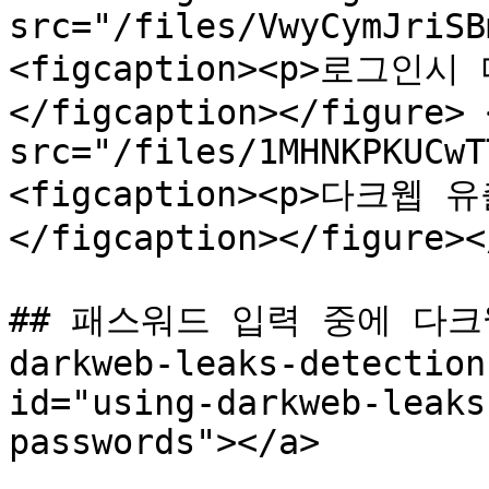
src="/files/VwyCymJriSB
<figcaption><p>로그인
</figcaption></figure> 
src="/files/1MHNKPKUCwT
<figcaption><p>다크웹
</figcaption></figure><
## 패스워드 입력 중에 다크웹 
darkweb-leaks-detection
id="using-darkweb-leaks
passwords"></a>
